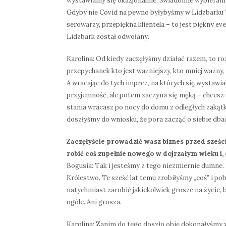
wystawiamy się okazjonalnie. Świadomie wybieramy
Gdyby nie Covid na pewno byłybyśmy w Lidzbarku W
serowarzy, przepiękna klientela – to jest piękny ev
Lidzbark został odwołany.
Karolina: Od kiedy zaczęłyśmy działać razem, to ro
przepychanek kto jest ważniejszy, kto mniej ważny,
A wracając do tych imprez, na których się wystawia
przyjemność, ale potem zaczyna się męką – chcesz 
stania wracasz po nocy do domu z odległych zakątkó
doszłyśmy do wniosku, że pora zacząć o siebie dba
Zaczęłyście prowadzić wasz biznes przed sześci
robić coś zupełnie nowego w dojrzałym wieku i, 
Bogusia: Tak i jesteśmy z tego niezmiernie dumne
Królestwo. Te sześć lat temu zrobiłyśmy „coś” i p
natychmiast zarobić jakiekolwiek grosze na życie, 
ogóle. Ani grosza.
Karolina: Zanim do tego doszło obie dokonałyśmy 