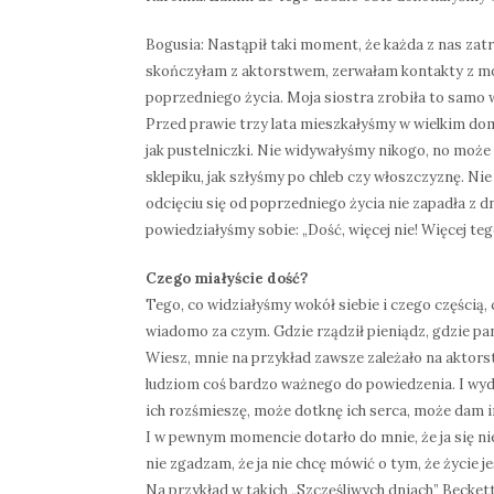
Bogusia: Nastąpił taki moment, że każda z nas za
skończyłam z aktorstwem, zerwałam kontakty z mo
poprzedniego życia. Moja siostra zrobiła to samo 
Przed prawie trzy lata mieszkałyśmy w wielkim do
jak pustelniczki. Nie widywałyśmy nikogo, no moż
sklepiku, jak szłyśmy po chleb czy włoszczyznę. Ni
odcięciu się od poprzedniego życia nie zapadła z dn
powiedziałyśmy sobie: „Dość, więcej nie! Więcej tego
Czego miałyście dość?
Tego, co widziałyśmy wokół siebie i czego częścią, 
wiadomo za czym. Gdzie rządził pieniądz, gdzie pa
Wiesz, mnie na przykład zawsze zależało na aktors
ludziom coś bardzo ważnego do powiedzenia. I wyda
ich rozśmieszę, może dotknę ich serca, może dam im
I w pewnym momencie dotarło do mnie, że ja się nie 
nie zgadzam, że ja nie chcę mówić o tym, że życie j
Na przykład w takich „Szczęśliwych dniach” Beckett