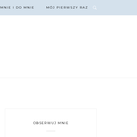
 MNIE I DO MNIE
MÓJ PIERWSZY RAZ
OBSERWUJ MNIE