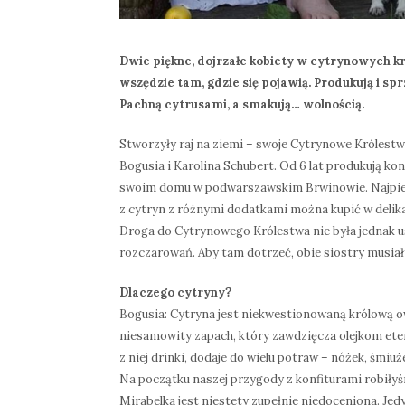
Dwie piękne, dojrzałe kobiety w cytrynowych k
wszędzie tam, gdzie się pojawią. Produkują i spr
Pachną cytrusami, a smakują… wolnością.
Stworzyły raj na ziemi – swoje Cytrynowe Królestwo
Bogusia i Karolina Schubert. Od 6 lat produkują kon
swoim domu w podwarszawskim Brwinowie. Najpierw
z cytryn z różnymi dodatkami można kupić w delikat
Droga do Cytrynowego Królestwa nie była jednak us
rozczarowań. Aby tam dotrzeć, obie siostry musiał
Dlaczego cytryny?
Bogusia: Cytryna jest niekwestionowaną królową
niesamowity zapach, który zawdzięcza olejkom ete
z niej drinki, dodaje do wielu potraw – nóżek, śmiuż
Na początku naszej przygody z konfiturami robiłyś
Mirabelka jest niestety zupełnie niedoceniona. Jedy