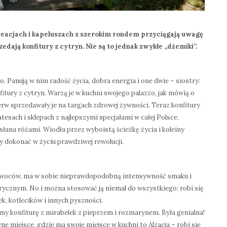
reacjach i kapeluszach z szerokim rondem przyciągają uwagę
zedają konfitury z cytryn. Nie są to jednak zwykłe „dżemiki”.
. Panują w nim radość życia, dobra energia i one dwie – siostry:
fitury z cytryn. Warzą je w kuchni swojego palazzo, jak mówią o
 sprzedawały je na targach zdrowej żywności. Teraz konfitury
esach i sklepach z najlepszymi specjałami w całej Polsce.
łana różami. Wiodła przez wyboistą ścieżkę życia i koleiny
y dokonać w życiu prawdziwej rewolucji.
 owoców, ma w sobie nieprawdopodobną intensywność smaku i
rycznym. No i można stosować ją niemal do wszystkiego: robi się
ek, kotlecików i innych pyszności.
my konfiturę z mirabelek z pieprzem i rozmarynem. Była genialna!
ne miejsce, gdzie ma swoje miejsce w kuchni to Alzacja – robi się