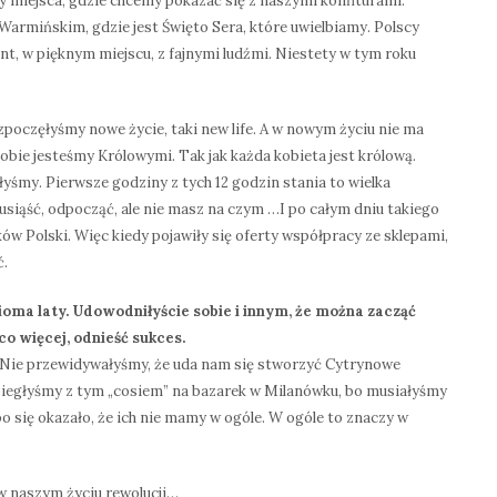
 miejsca, gdzie chcemy pokazać się z naszymi konfiturami.
armińskim, gdzie jest Święto Sera, które uwielbiamy. Polscy
ent, w pięknym miejscu, z fajnymi ludźmi. Niestety w tym roku
zpoczęłyśmy nowe życie, taki new life. A w nowym życiu nie ma
 obie jesteśmy Królowymi. Tak jak każda kobieta jest królową.
łyśmy. Pierwsze godziny z tych 12 godzin stania to wielka
usiąść, odpocząć, ale nie masz na czym …I po całym dniu takiego
w Polski. Więc kiedy pojawiły się oferty współpracy ze sklepami,
ć.
oma laty. Udowodniłyście sobie i innym, że można zacząć
co więcej, odnieść sukces.
. Nie przewidywałyśmy, że uda nam się stworzyć Cytrynowe
obiegłyśmy z tym „cosiem” na bazarek w Milanówku, bo musiałyśmy
bo się okazało, że ich nie mamy w ogóle. W ogóle to znaczy w
w naszym życiu rewolucji…