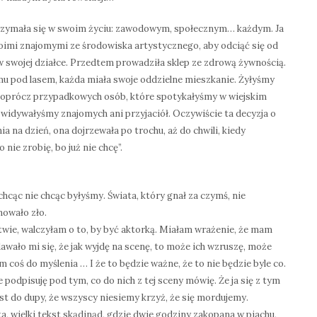
trzymała się w swoim życiu: zawodowym, społecznym… każdym. Ja
imi znajomymi ze środowiska artystycznego, aby odciąć się od
w swojej działce. Przedtem prowadziła sklep ze zdrową żywnością.
mu pod lasem, każda miała swoje oddzielne mieszkanie. Żyłyśmy
e oprócz przypadkowych osób, które spotykałyśmy w wiejskim
e widywałyśmy znajomych ani przyjaciół. Oczywiście ta decyzja o
ia na dzień, ona dojrzewała po trochu, aż do chwili, kiedy
 nie zrobię, bo już nie chcę”.
chcąc nie chcąc byłyśmy. Świata, który gnał za czymś, nie
nowało zło.
twie, walczyłam o to, by być aktorką. Miałam wrażenie, że mam
wało mi się, że jak wyjdę na scenę, to może ich wzruszę, może
 coś do myślenia … I że to będzie ważne, że to nie będzie byle co.
podpisuję pod tym, co do nich z tej sceny mówię. Że ja się z tym
est do dupy, że wszyscy niesiemy krzyż, że się mordujemy.
a, wielki tekst skądinąd, gdzie dwie godziny zakopana w piachu,