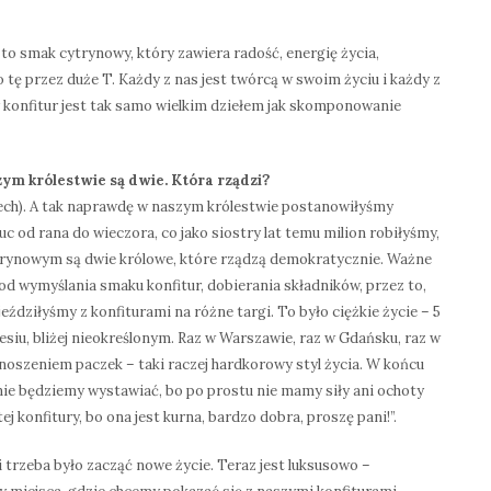
to smak cytrynowy, który zawiera radość, energię życia,
ko tę przez duże T. Każdy z nas jest twórcą w swoim życiu i każdy z
 konfitur jest tak samo wielkim dziełem jak skomponowanie
szym królestwie są dwie. Która rządzi?
ech). A tak naprawdę w naszym królestwie postanowiłyśmy
uc od rana do wieczora, co jako siostry lat temu milion robiłyśmy,
ytrynowym są dwie królowe, które rządzą demokratycznie. Ważne
d wymyślania smaku konfitur, dobierania składników, przez to,
jeździłyśmy z konfiturami na różne targi. To było ciężkie życie – 5
esiu, bliżej nieokreślonym. Raz w Warszawie, raz w Gdańsku, raz w
noszeniem paczek – taki raczej hardkorowy styl życia. W końcu
 nie będziemy wystawiać, bo po prostu nie mamy siły ani ochoty
j konfitury, bo ona jest kurna, bardzo dobra, proszę pani!”.
 trzeba było zacząć nowe życie. Teraz jest luksusowo –