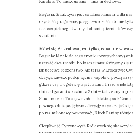
Karolina: To nasze umami – umami duchowe.
Bogusia: Smak życia jest smakiem umami, a dla nas 
czystość, pragnienie, pasję, twórczość, i to nie tyl
nas coś pięknego tworzy. Robienie pierniczków czy
symfonii.
Mówi się, że królowa jest tylko jedna, ale w wa
Bogusia: My się do tego troniku przepychamy (śmi
ustawić dwa troniki, bo inaczej musiałybyśmy się tł
jak uczciwe rodzeństwo. Ale teraz w Królestwie C
decyzje zawsze podejmujemy wspólnie, począwszy o
gdzie i czy w ogóle się wystawiamy. Przez wiele lat 
dni nad garami w kuchni, a 2 dni w tak zwanym gdzi
Sandomierzu. To się wiązało z dalekim podróżami, 
pewnego dnia podjęłyśmy decyzję o tym, że już się
po raz milionowy powtarzać: „Niech Pani spróbuje te
Cierpliwość Cytrynowych Królowych się skończyła i