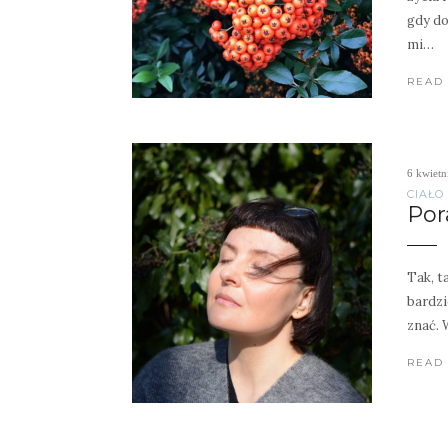
gdy do
mi…
READ
6 kwietn
CIAŁO
Pora
Tak, t
bardzi
znać. 
READ