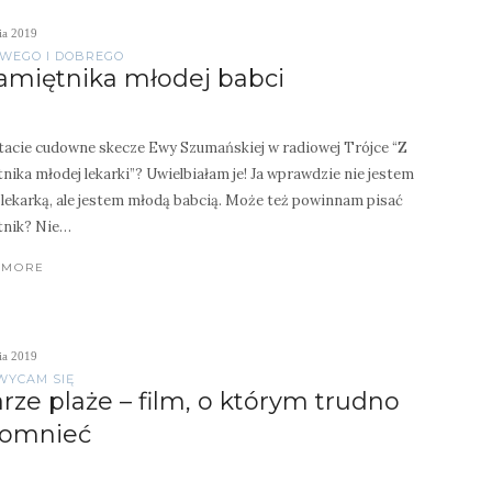
ia 2019
WEGO I DOBREGO
amiętnika młodej babci
acie cudowne skecze Ewy Szumańskiej w radiowej Trójce “Z
nika młodej lekarki”? Uwielbiałam je! Ja wprawdzie nie jestem
lekarką, ale jestem młodą babcią. Może też powinnam pisać
tnik? Nie…
 MORE
ia 2019
WYCAM SIĘ
rze plaże – film, o którym trudno
pomnieć