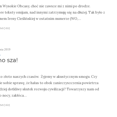
 Wysokie Obcasy, choć nie zawsze mi z nimi po drodze.
re teksty omijam, nad innymi zatrzymuję się na dłużej. Tak było z
onem Ireny Cieślińskiej w ostatnim numerze (WO,…
 MORE
nia 2019
A
ho sza!
to złoto naszych czasów. Żyjemy w akustycznym smogu. Czy
ie sobie sprawę, że hałas to obok zanieczyszczenia powietrza
dziej dotkliwy skutek rozwoju cywilizacji? Towarzyszy nam od
o nocy, zakłóca…
 MORE