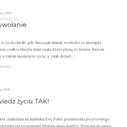
nia 2019
WYCAM SIĘ
ywołanie
 w życiu chwile, gdy dusza jak ślimak wychodzi ze skorupki.
ia czułki i chwyta nimi znaki, które płyną ze świata. Jestem
e w takim momencie życia, a znak dotarł…
 MORE
ia 2019
A
iedz życiu TAK!
kst znalazłam na fejsbuku Ewy Foley, promotorki pozytywnego
i doradczyni rozwojowej. Stał się moją mantrą. Wracam do niego,