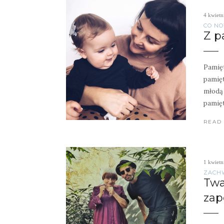
4 kwietn
CO NO
Z p
Pamięt
pamięt
młodą 
pamię
READ
1 kwietn
ZACH
Twa
za