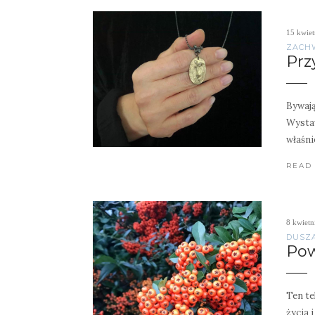
15 kwiet
ZACH
Prz
Bywają
Wystaw
właśni
READ
8 kwietn
DUSZ
Pow
Ten te
życia 