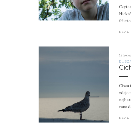
Czytam
Niektó
feliet
READ
19 kwiet
DUSZ
Cic
Cisza 
zdajec
najbar
rana d
READ