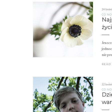
24 kwiet
CO NO
Naj
życ
Jeszcz
jednoc
nie pr
READ
22 kwiet
CO NO
Dzi
war