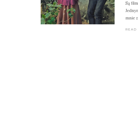
Są fil
Jednym
mnie 
READ