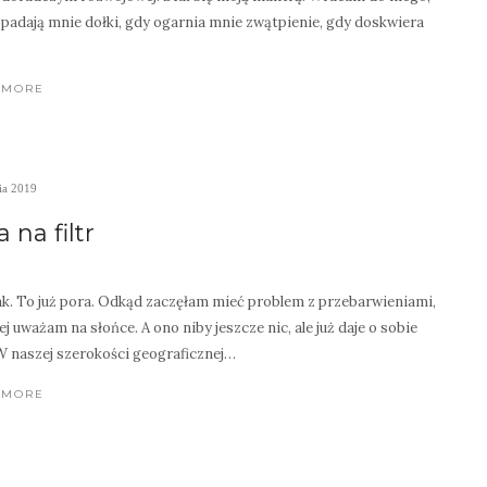
padają mnie dołki, gdy ogarnia mnie zwątpienie, gdy doskwiera
 MORE
ia 2019
 na filtr
ak. To już pora. Odkąd zaczęłam mieć problem z przebarwieniami,
ej uważam na słońce. A ono niby jeszcze nic, ale już daje o sobie
W naszej szerokości geograficznej…
 MORE